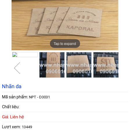
Tap to expand
Tap to expand
Tap to expand
Tap to expand
Tap to expand
Tap to expand
Tap to expand
Tap to expand
Nhãn da
Mã sản phẩm:
NPT - D3031
Chất liệu:
Giá: Liên hệ
Lượt xem:
13449