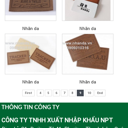
Nhãn da
Nhãn da
Nhãn da
Nhãn da
First
4
5
6
7
8
9
10
End
THÔNG TIN CÔNG TY
CÔNG TY TNHH XUẤT NHẬP KHẨU NPT