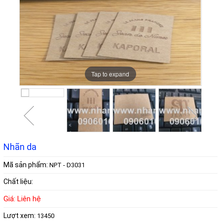
Tap to expand
Tap to expand
Tap to expand
Tap to expand
Tap to expand
Tap to expand
Tap to expand
Tap to expand
Nhãn da
Mã sản phẩm:
NPT - D3031
Chất liệu:
Giá: Liên hệ
Lượt xem:
13450