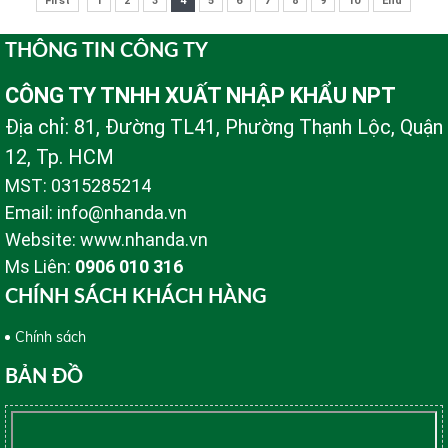
First
1
2
3
4
5
6
7
8
9
10
End
THÔNG TIN CÔNG TY
CÔNG TY TNHH XUẤT NHẬP KHẨU NPT
Địa chỉ: 81, Đường TL41, Phường Thạnh Lộc, Quận
12, Tp. HCM
MST: 0315285214
Email: info@nhanda.vn
Website: www.nhanda.vn
Ms Liên:
0906 010 316
CHÍNH SÁCH KHÁCH HÀNG
Chính sách
BẢN ĐỒ