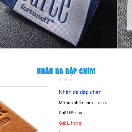
NHÃN DA DẬP CHÌM
Nhãn da dập chìm
Mã sản phẩm:
NPT - D3001
Chất liệu:
Da
Giá: Liên hệ