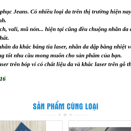
hục Jeans. Có nhiều loại da trên thị trường hiện nay
nh.
ách, vali, mũ nón... hiện tại cũng đều chuộng nhãn da
nhất.
nhãn da khắc bằng tia laser, nhãn da dập bằng nhiệt v
ng tốt nhu cầu mong muốn cho sản phẩm của bạn.
er trên bóp ví có chất liệu da và khắc laser trên gỗ t
316
SẢN PHẨM CÙNG LOẠI