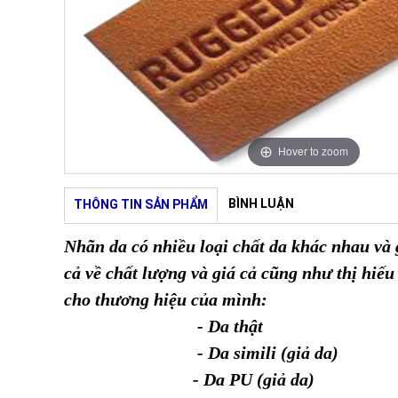
Hover to zoom
BÌNH LUẬN
THÔNG TIN SẢN PHẨM
Nhãn da có nhiều loại chất da khác nhau và
cả về chất lượng và giá cả cũng như thị hiế
cho thương hiệu của mình:
- Da thật
- Da simili (giả da)
- Da PU (giả da)