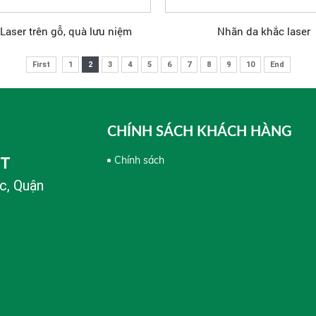
Laser trên gỗ, quà lưu niệm
Nhãn da khắc laser
First
1
2
3
4
5
6
7
8
9
10
End
CHÍNH SÁCH KHÁCH HÀNG
Chính sách
PT
c, Quận