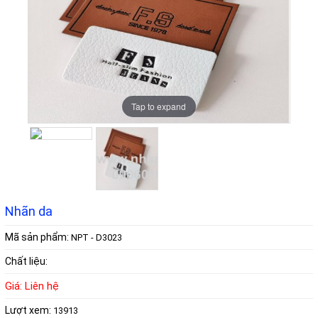
Tap to expand
Tap to expand
Nhãn da
Mã sản phẩm:
NPT - D3023
Chất liệu:
Giá: Liên hệ
Lượt xem:
13913