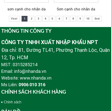
sơn cạnh cho nhãn da
Sơn cạnh cho nhãn da
First
1
2
3
4
5
6
7
8
9
10
End
THÔNG TIN CÔNG TY
CÔNG TY TNHH XUẤT NHẬP KHẨU NPT
Địa chỉ: 81, Đường TL41, Phường Thạnh Lộc, Quận
12, Tp. HCM
MST: 0315285214
Email: info@nhanda.vn
Website: www.nhanda.vn
Ms Liên:
0906 010 316
CHÍNH SÁCH KHÁCH HÀNG
Chính sách