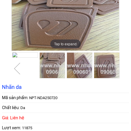
Tap to expand
Tap to expand
Tap to expand
Tap to expand
Tap to expand
Nhãn da
Mã sản phẩm:
NPT-NDA250720
Chất liệu:
Da
Giá: Liên hệ
Lượt xem:
11875