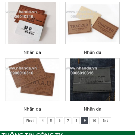
Nhãn da
Nhãn da
Nhãn da
Nhãn da
First
4
5
6
7
8
9
10
End