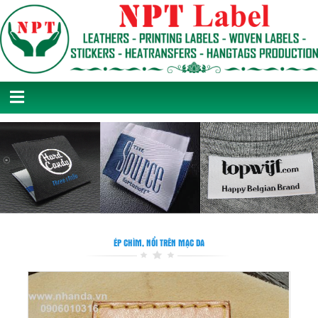
ÉP CHÌM, NỔI TRÊN MẠC DA