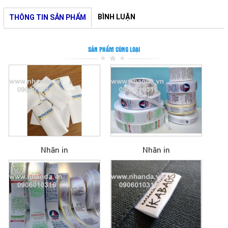
BÌNH LUẬN
THÔNG TIN SẢN PHẨM
SẢN PHẨM CÙNG LOẠI
Nhãn in
Nhãn in