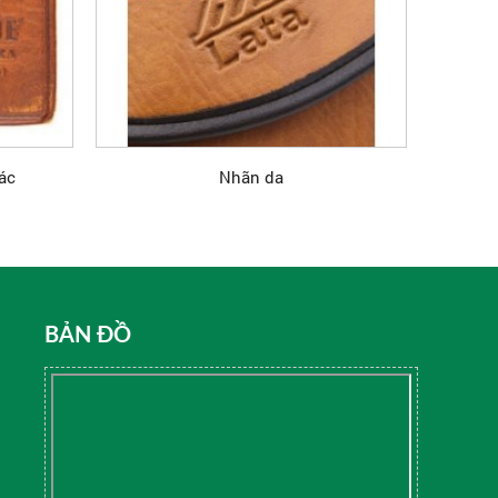
ác
Nhãn da
BẢN ĐỒ