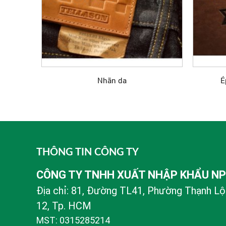
Nhãn da
É
THÔNG TIN CÔNG TY
CÔNG TY TNHH XUẤT NHẬP KHẨU N
Địa chỉ: 81, Đường TL41, Phường Thạnh Lộ
12, Tp. HCM
MST: 0315285214