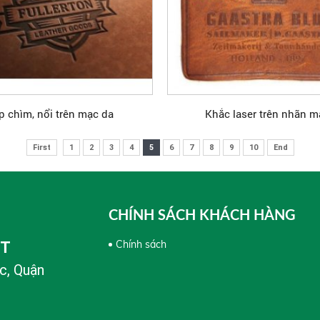
p chìm, nổi trên mạc da
Khắc laser trên nhãn m
First
1
2
3
4
5
6
7
8
9
10
End
CHÍNH SÁCH KHÁCH HÀNG
Chính sách
PT
c, Quận