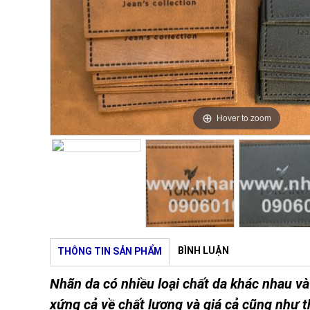
Hover to zoom
Hover to zoom
Hover to zoom
Hover to zoom
BÌNH LUẬN
THÔNG TIN SẢN PHẨM
Nhãn da có nhiều loại chất da khác nhau v
xứng cả về chất lượng và giá cả cũng như t