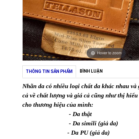
Hover to zoom
BÌNH LUẬN
THÔNG TIN SẢN PHẨM
Nhãn da có nhiều loại chất da khác nhau và
cả về chất lượng và giá cả cũng như thị hiế
cho thương hiệu của mình:
- Da thật
- Da simili (giả da)
- Da PU (giả da)