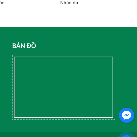
ác
Nhãn da
BẢN ĐỒ