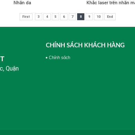
Nhãn da
Khắc laser trên nhãn m
First
3
4
5
6
7
8
9
10
End
CHÍNH SÁCH KHÁCH HÀNG
Chính sách
PT
c, Quận