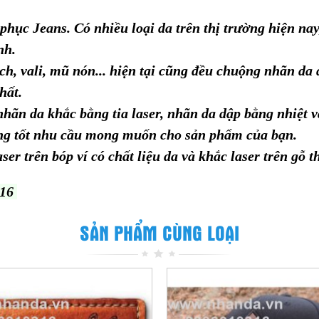
hục Jeans. Có nhiều loại da trên thị trường hiện nay
nh.
ách, vali, mũ nón... hiện tại cũng đều chuộng nhãn da
nhất.
nhãn da khắc bằng tia laser, nhãn da dập bằng nhiệt v
ng tốt nhu cầu mong muốn cho sản phẩm của bạn.
er trên bóp ví có chất liệu da và khắc laser trên gỗ t
316
SẢN PHẨM CÙNG LOẠI