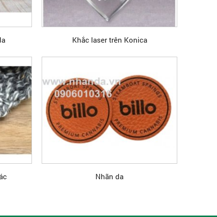
da
Khắc laser trên Konica
ác
Nhãn da