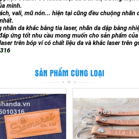
ủa mình.
xách, vali, mũ nón... hiện tại cũng đều chuộng nhãn
 nhất.
 nhãn da khắc bằng tia laser, nhãn da dập bằng nhiệ
 đáp ứng tốt nhu cầu mong muốn cho sản phẩm của
aser trên bóp ví có chất liệu da và khắc laser trên g
0 316
SẢN PHẨM CÙNG LOẠI