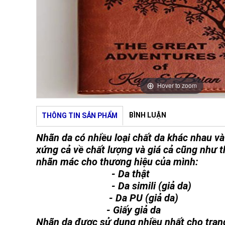
Hover to zoom
BÌNH LUẬN
THÔNG TIN SẢN PHẨM
Nhãn da có nhiều loại chất da khác nhau v
xứng cả về chất lượng và giá cả cũng như t
nhãn mác cho thương hiệu của mình:
- Da thật
- Da simili (giả da)
- Da PU (giả da)
- Giấy giả da
Nhãn da được sử dụng nhiều nhất cho trang 