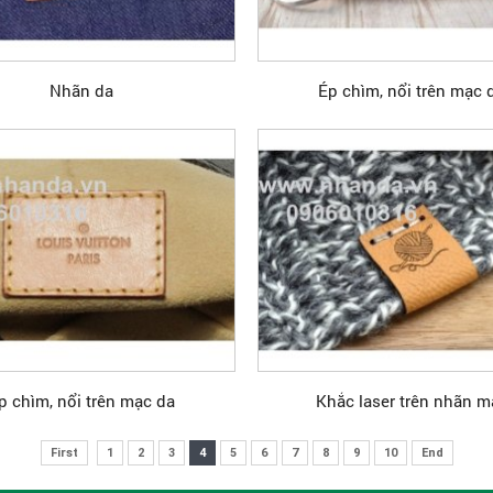
Nhãn da
Ép chìm, nổi trên mạc 
p chìm, nổi trên mạc da
Khắc laser trên nhãn m
First
1
2
3
4
5
6
7
8
9
10
End