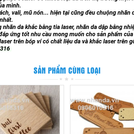
ủa mình.
xách, vali, mũ nón... hiện tại cũng đều chuộng nhãn
 nhất.
 nhãn da khắc bằng tia laser, nhãn da dập bằng nhiệ
 đáp ứng tốt nhu cầu mong muốn cho sản phẩm của
aser trên bóp ví có chất liệu da và khắc laser trên g
0 316
SẢN PHẨM CÙNG LOẠI