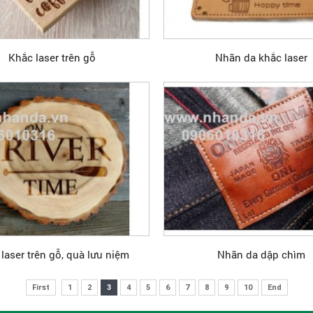
Khắc laser trên gỗ
Nhãn da khắc laser
laser trên gỗ, quà lưu niệm
Nhãn da dập chìm
First
1
2
3
4
5
6
7
8
9
10
End