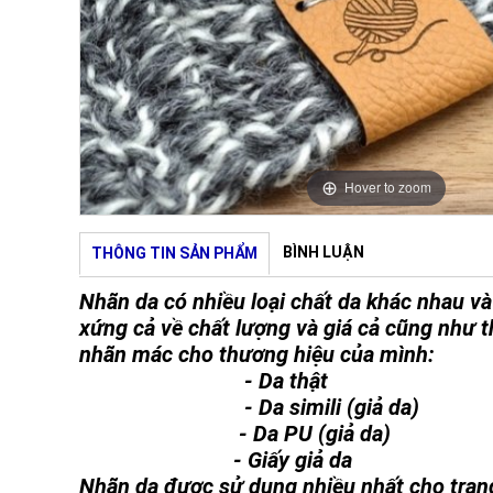
Hover to zoom
BÌNH LUẬN
THÔNG TIN SẢN PHẨM
Nhãn da có nhiều loại chất da khác nhau v
xứng cả về chất lượng và giá cả cũng như t
nhãn mác cho thương hiệu của mình:
- Da thật
- Da simili (giả da)
- Da PU (giả da)
- Giấy giả da
Nhãn da được sử dụng nhiều nhất cho trang 