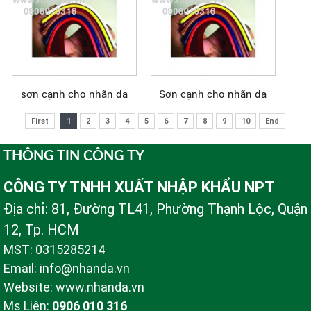
sơn cạnh cho nhãn da
Sơn cạnh cho nhãn da
First
1
2
3
4
5
6
7
8
9
10
End
THÔNG TIN CÔNG TY
CÔNG TY TNHH XUẤT NHẬP KHẨU NPT
Địa chỉ: 81, Đường TL41, Phường Thạnh Lộc, Quận
12, Tp. HCM
MST: 0315285214
Email: info@nhanda.vn
Website: www.nhanda.vn
Ms Liên:
0906 010 316