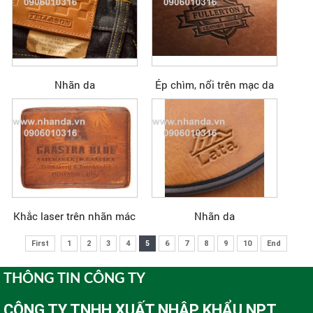
Nhãn da
Ép chìm, nổi trên mạc da
Khắc laser trên nhãn mác
Nhãn da
First
1
2
3
4
5
6
7
8
9
10
End
THÔNG TIN CÔNG TY
CÔNG TY TNHH XUẤT NHẬP KHẨU NPT