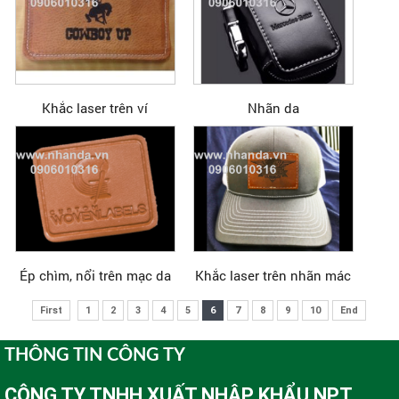
Khắc laser trên ví
Nhãn da
Ép chìm, nổi trên mạc da
Khắc laser trên nhãn mác
First
1
2
3
4
5
6
7
8
9
10
End
THÔNG TIN CÔNG TY
CÔNG TY TNHH XUẤT NHẬP KHẨU NPT