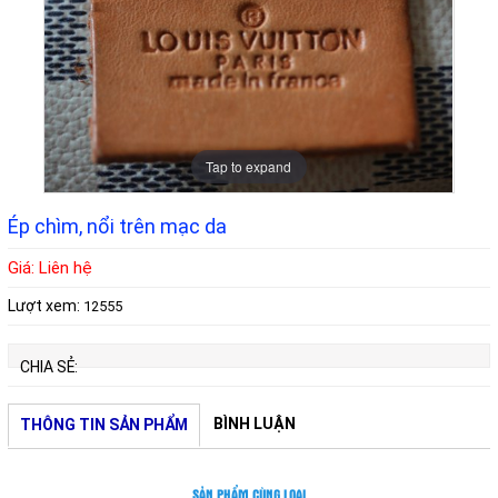
Tap to expand
Ép chìm, nổi trên mạc da
Giá: Liên hệ
Lượt xem:
12555
CHIA SẺ:
BÌNH LUẬN
THÔNG TIN SẢN PHẨM
SẢN PHẨM CÙNG LOẠI